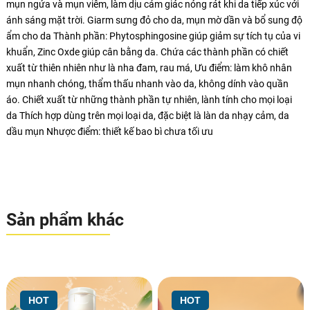
mụn ngứa và mụn viêm, làm dịu cảm giác nóng rát khi da tiếp xúc với
ánh sáng mặt trời. Giarm sưng đỏ cho da, mụn mờ dần và bổ sung độ
ẩm cho da Thành phần: Phytosphingosine giúp giảm sự tích tụ của vi
khuẩn, Zinc Oxde giúp cân bằng da. Chứa các thành phần có chiết
xuất từ thiên nhiên như là nha đam, rau má, Ưu điểm: làm khô nhân
mụn nhanh chóng, thẩm thấu nhanh vào da, không dính vào quần
áo. Chiết xuất từ những thành phần tự nhiên, lành tính cho mọi loại
da Thích hợp dùng trên mọi loại da, đặc biệt là làn da nhạy cảm, da
dầu mụn Nhược điểm: thiết kế bao bì chưa tối ưu
Sản phẩm khác
HOT
HOT